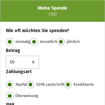
Meine Spende
(
1
/2)
Wie oft möchten Sie spenden?
einmalig
monatlich
jährlich
Betrag
Spendenbetrag in Euro
Zahlungsart
PayPal
SEPA Lastschrift
Kreditkarte
Überweisung
IBAN