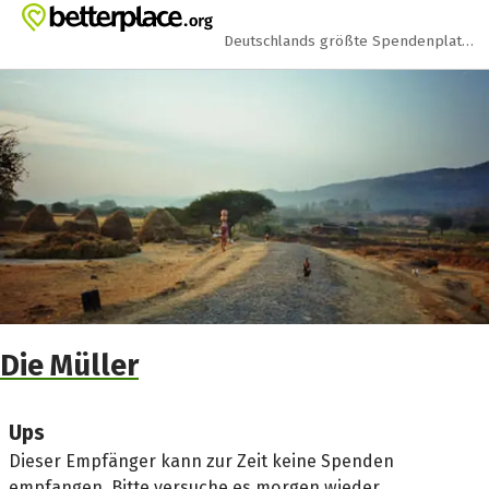
Zum Hauptinhalt springen
Erklärung zur Barrierefreiheit anzeigen
Deutschlands größte Spendenplattform
Die Müller
Ups
Dieser Empfänger kann zur Zeit keine Spenden
empfangen. Bitte versuche es morgen wieder.