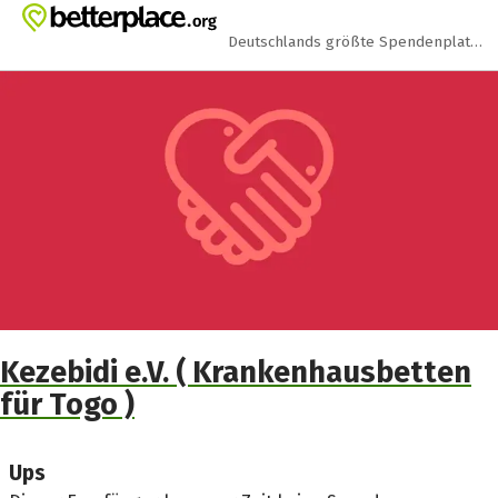
Zum Hauptinhalt springen
Erklärung zur Barrierefreiheit anzeigen
Deutschlands größte Spendenplattform
Kezebidi e.V. ( Krankenhausbetten
für Togo )
Ups