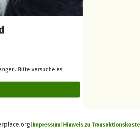
d
ngen. Bitte versuche es
erplace.org
Impressum
Hinweis zu Transaktionskost