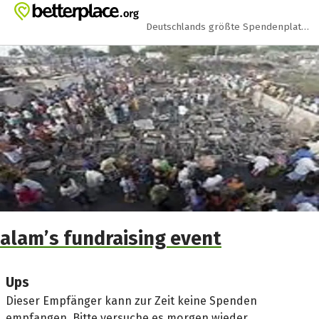
Zum Hauptinhalt springen
Erklärung zur Barrierefreiheit anzeigen
Deutschlands größte Spendenplattform
alam’s fundraising event
Ups
Dieser Empfänger kann zur Zeit keine Spenden
empfangen. Bitte versuche es morgen wieder.