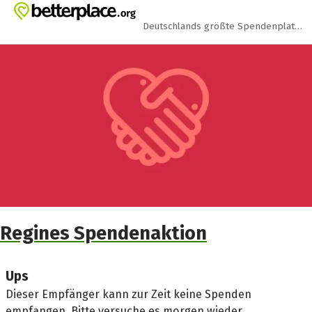
Zum Hauptinhalt springen
Erklärung zur Barrierefreiheit anzeigen
Deutschlands größte Spendenplattform
Regines Spendenaktion
Ups
Dieser Empfänger kann zur Zeit keine Spenden
empfangen. Bitte versuche es morgen wieder.