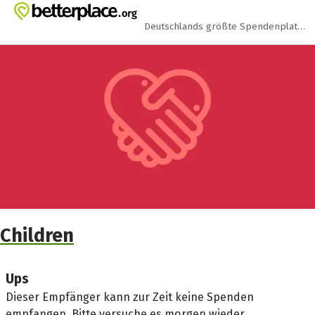
Zum Hauptinhalt springen
Erklärung zur Barrierefreiheit anzeigen
Deutschlands größte Spendenplattform
Children
Ups
Dieser Empfänger kann zur Zeit keine Spenden
empfangen. Bitte versuche es morgen wieder.