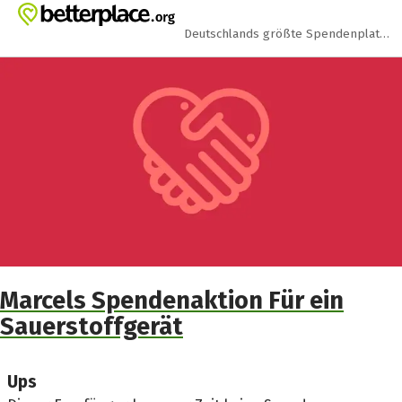
Zum Hauptinhalt springen
Erklärung zur Barrierefreiheit anzeigen
Deutschlands größte Spendenplattform
Marcels Spendenaktion Für ein
Sauerstoffgerät
Ups