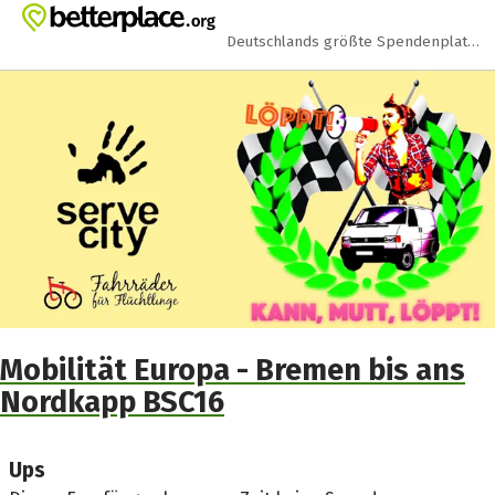
Zum Hauptinhalt springen
Erklärung zur Barrierefreiheit anzeigen
Deutschlands größte Spendenplattform
Mobilität Europa - Bremen bis ans
Nordkapp BSC16
Ups