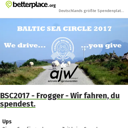
Zum Hauptinhalt springen
Erklärung zur Barrierefreiheit anzeigen
Deutschlands größte Spendenplattform
BSC2017 - Frogger - Wir fahren, du
spendest.
Ups