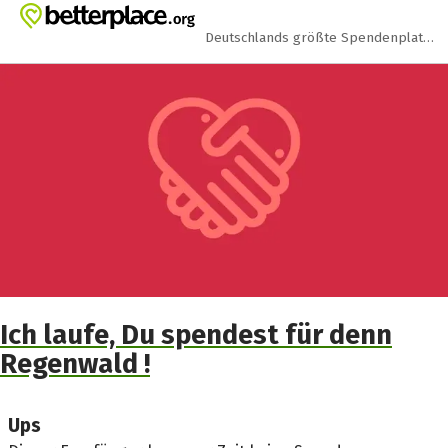
Zum Hauptinhalt springen
Erklärung zur Barrierefreiheit anzeigen
Deutschlands größte Spendenplattform
Ich laufe, Du spendest für denn
Regenwald !
Ups