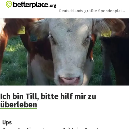
Zum Hauptinhalt springen
Erklärung zur Barrierefreiheit anzeigen
Deutschlands größte Spendenplattform
Ich bin Till, bitte hilf mir zu
überleben
Ups