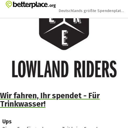
Zum Hauptinhalt springen
Erklärung zur Barrierefreiheit anzeigen
Deutschlands größte Spendenplattform
Wir fahren, Ihr spendet - Für
Trinkwasser!
Ups