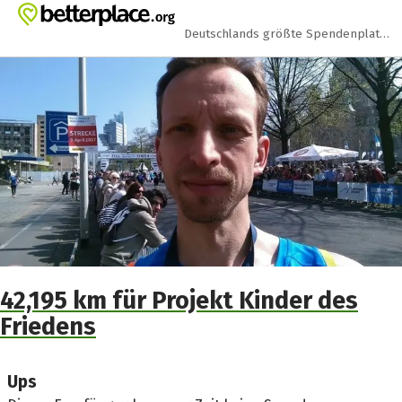
Zum Hauptinhalt springen
Erklärung zur Barrierefreiheit anzeigen
Deutschlands größte Spendenplattform
42,195 km für Projekt Kinder des
Friedens
Ups