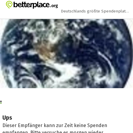
Zum Hauptinhalt springen
Erklärung zur Barrierefreiheit anzeigen
Deutschlands größte Spendenplattform
.
Ups
Dieser Empfänger kann zur Zeit keine Spenden
empfangen. Bitte versuche es morgen wieder.