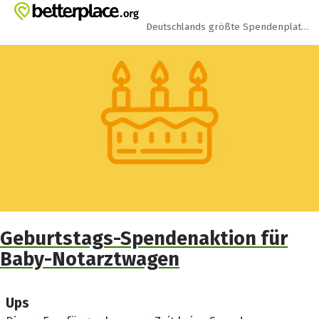
Zum Hauptinhalt springen
Erklärung zur Barrierefreiheit anzeigen
Deutschlands größte Spendenplattform
Geburtstags-Spendenaktion für
Baby-Notarztwagen
Ups