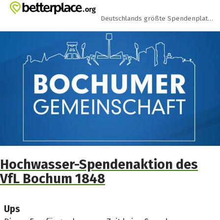
Zum Hauptinhalt springen
Erklärung zur Barrierefreiheit anzeigen
Deutschlands größte Spendenplattform
Hochwasser-Spendenaktion des
VfL Bochum 1848
Ups