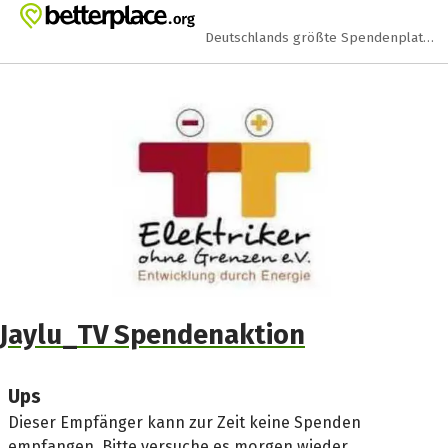
Zum Hauptinhalt springen
Erklärung zur Barrierefreiheit anzeigen
Deutschlands größte Spendenplattform
Jaylu_TV Spendenaktion
Ups
Dieser Empfänger kann zur Zeit keine Spenden
empfangen. Bitte versuche es morgen wieder.