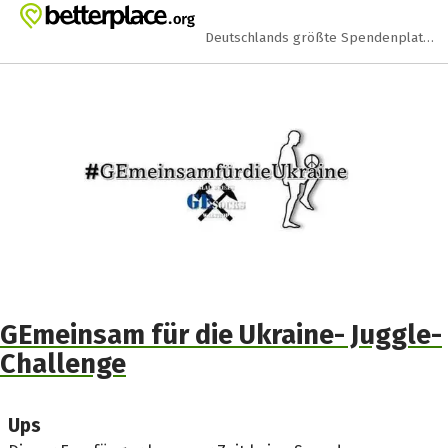
Zum Hauptinhalt springen
Erklärung zur Barrierefreiheit anzeigen
Deutschlands größte Spendenplattform
GEmeinsam für die Ukraine- Juggle-
Challenge
Ups