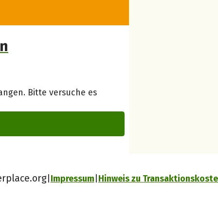
on
ngen. Bitte versuche es
erplace.org
Impressum
Hinweis zu Transaktionskost