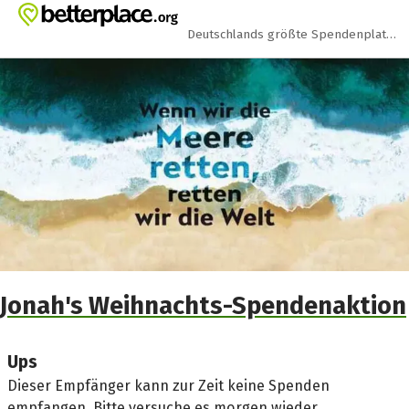
Zum Hauptinhalt springen
Erklärung zur Barrierefreiheit anzeigen
Deutschlands größte Spendenplattform
Jonah's Weihnachts-Spendenaktion
Ups
Dieser Empfänger kann zur Zeit keine Spenden
empfangen. Bitte versuche es morgen wieder.