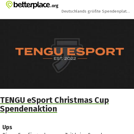
Zum Hauptinhalt springen
Erklärung zur Barrierefreiheit anzeigen
Deutschlands größte Spendenplattform
TENGU eSport Christmas Cup
Spendenaktion
Ups