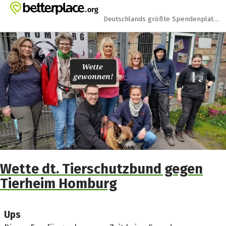
Zum Hauptinhalt springen
Erklärung zur Barrierefreiheit anzeigen
Deutschlands größte Spendenplattform
Wette dt. Tierschutzbund gegen
Tierheim Homburg
Ups