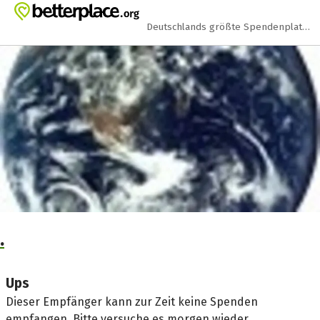
Zum Hauptinhalt springen
Erklärung zur Barrierefreiheit anzeigen
Deutschlands größte Spendenplattform
.
Ups
Dieser Empfänger kann zur Zeit keine Spenden
empfangen. Bitte versuche es morgen wieder.