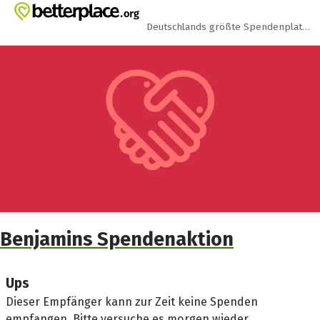
Zum Hauptinhalt springen
Erklärung zur Barrierefreiheit anzeigen
Deutschlands größte Spendenplattform
Benjamins Spendenaktion
Ups
Dieser Empfänger kann zur Zeit keine Spenden
empfangen. Bitte versuche es morgen wieder.