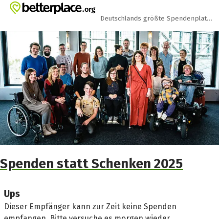
Zum Hauptinhalt springen
Erklärung zur Barrierefreiheit anzeigen
Deutschlands größte Spendenplattform
Spenden statt Schenken 2025
Ups
Dieser Empfänger kann zur Zeit keine Spenden
empfangen. Bitte versuche es morgen wieder.