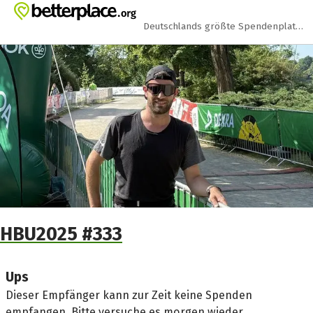
Zum Hauptinhalt springen
Erklärung zur Barrierefreiheit anzeigen
Deutschlands größte Spendenplattform
HBU2025 #333
Ups
Dieser Empfänger kann zur Zeit keine Spenden
empfangen. Bitte versuche es morgen wieder.