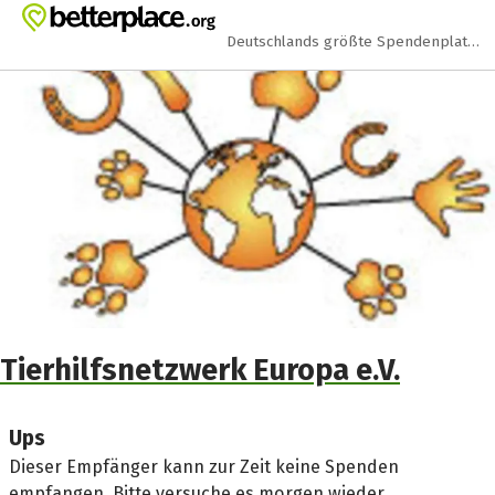
Zum Hauptinhalt springen
Erklärung zur Barrierefreiheit anzeigen
Deutschlands größte Spendenplattform
Tierhilfsnetzwerk Europa e.V.
Ups
Dieser Empfänger kann zur Zeit keine Spenden
empfangen. Bitte versuche es morgen wieder.