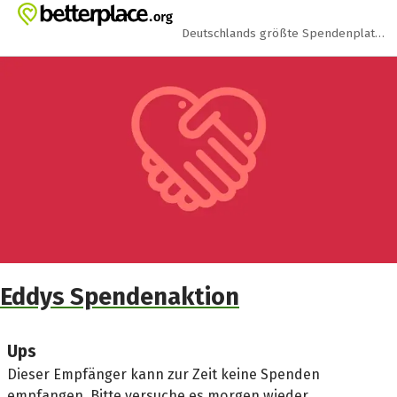
Zum Hauptinhalt springen
Erklärung zur Barrierefreiheit anzeigen
Deutschlands größte Spendenplattform
Eddys Spendenaktion
Ups
Dieser Empfänger kann zur Zeit keine Spenden
empfangen. Bitte versuche es morgen wieder.