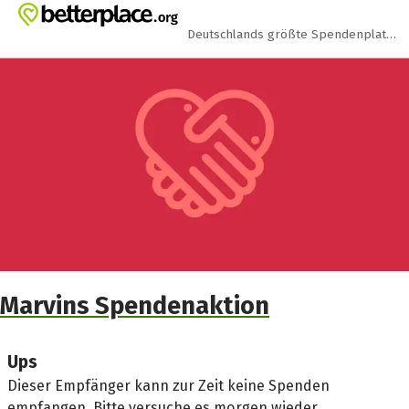
Zum Hauptinhalt springen
Erklärung zur Barrierefreiheit anzeigen
Deutschlands größte Spendenplattform
Marvins Spendenaktion
Ups
Dieser Empfänger kann zur Zeit keine Spenden
empfangen. Bitte versuche es morgen wieder.