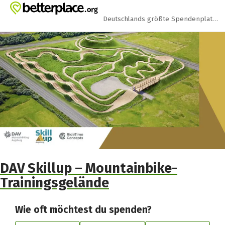
Zum Hauptinhalt springen
Erklärung zur Barrierefreiheit anzeigen
Deutschlands größte Spendenplattform
DAV Skillup – Mountainbike-
Trainingsgelände
Wie oft möchtest du spenden?