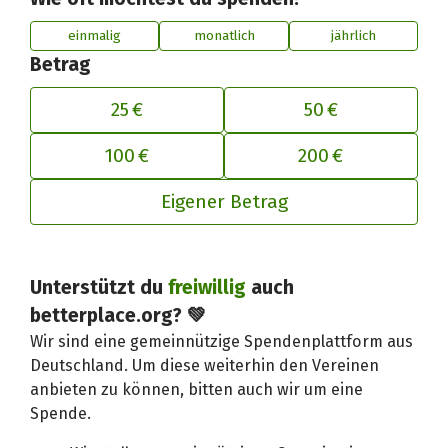
einmalig
monatlich
jährlich
Betrag
25 €
50 €
100 €
200 €
Eigener Betrag
Unterstützt du
freiwillig
auch
Deinen Beitrag an betterplace anp
betterplace.org? 💚
Wir sind eine gemeinnützige Spendenplattform aus
Deutschland. Um diese weiterhin den Vereinen
anbieten zu können, bitten auch wir um eine
Spende.