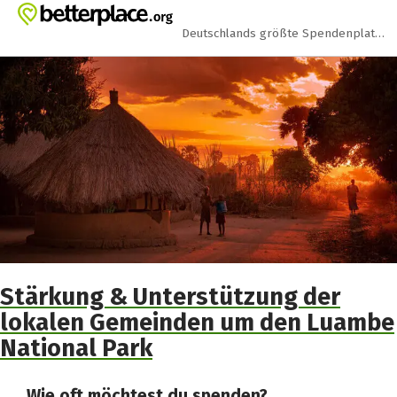
Zum Hauptinhalt springen
Erklärung zur Barrierefreiheit anzeigen
Deutschlands größte Spendenplattform
Stärkung & Unterstützung der
lokalen Gemeinden um den Luambe
National Park
Wie oft möchtest du spenden?