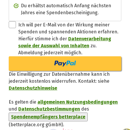
Spendenempfänger betterplac
Du erhältst automatisch Anfang nächsten
Jahres eine Spendenbescheinigung.
Danke, verstand
Ich will per E-Mail von der Wirkung meiner
Spenden und spannenden Aktionen erfahren.
Hierfür stimme ich der
Datenverarbeitung
sowie der Auswahl von Inhalten
zu.
Abmeldung jederzeit möglich.
Die Einwilligung zur Datenübernahme kann ich
jederzeit kostenlos widerrufen. Kontakt: siehe
Datenschutzhinweise
Es gelten die
allgemeinen Nutzungsbedingungen
und
Datenschutzbestimmungen
des
Spendenempfängers betterplace
(betterplace.org gGmbH)
.