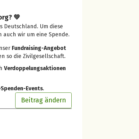
org? 💚
us Deutschland. Um diese
n auch wir um eine Spende.
unser
Fundraising-Angebot
 so die Zivilgesellschaft.
ch
Verdoppelungsaktionen
e-Spenden-Events
.
Beitrag ändern