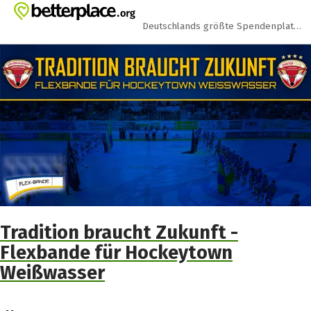
Zum Hauptinhalt springen
Erklärung zur Barrierefreiheit anzeigen
Deutschlands größte Spendenplattform
Tradition braucht Zukunft -
Flexbande für Hockeytown
Weißwasser