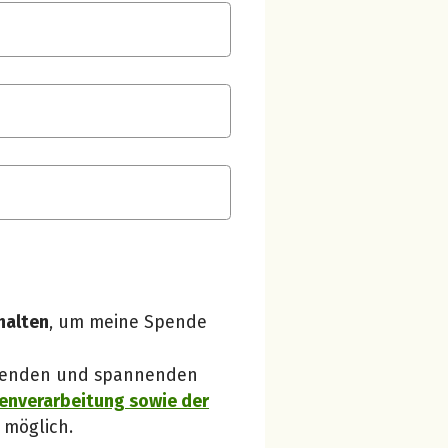
Spendenempfänger betterplace
Danke, verstanden!
halten
, um meine Spende
 Spenden und spannenden
enverarbeitung sowie der
 möglich.