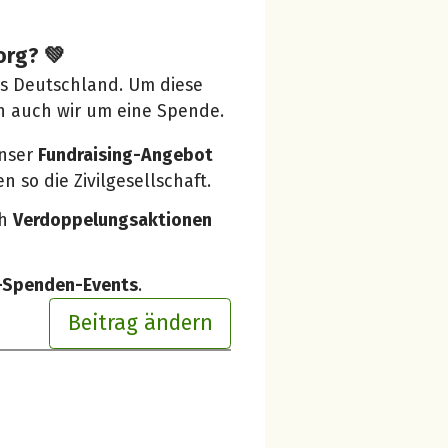
org? 💚
us Deutschland. Um diese
n auch wir um eine Spende.
unser
Fundraising-Angebot
 so die Zivilgesellschaft.
ch
Verdoppelungsaktionen
e-Spenden-Events
.
Beitrag ändern