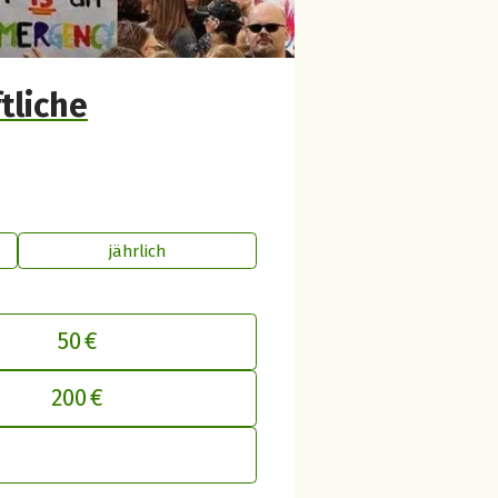
tliche
jährlich
50 €
inen Beitrag an betterplace anpasse
200 €