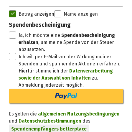
Spendenempfänger betterplac
Betrag anzeigen
Name anzeigen
Spendenbescheinigung
Danke, verstand
Ja, ich möchte eine
Spendenbescheinigung
erhalten
, um meine Spende von der Steuer
abzusetzen.
Ich will per E-Mail von der Wirkung meiner
Spenden und spannenden Aktionen erfahren.
Hierfür stimme ich der
Datenverarbeitung
sowie der Auswahl von Inhalten
zu.
Abmeldung jederzeit möglich.
Es gelten die
allgemeinen Nutzungsbedingungen
und
Datenschutzbestimmungen
des
Spendenempfängers betterplace