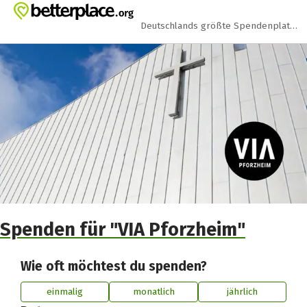
Zum Hauptinhalt springen
Erklärung zur Barrierefreiheit anzeigen
Deutschlands größte Spendenplattform
Spenden für "VIA Pforzheim"
Wie oft möchtest du spenden?
einmalig
monatlich
jährlich