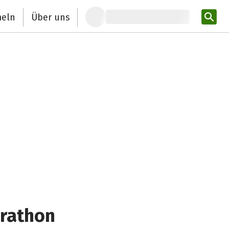
eln
Über uns
Pro
arathon