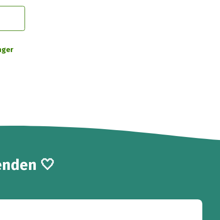
nger
enden 🤍