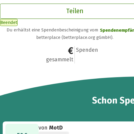
Teilen
Beendet
Du erhältst eine Spendenbescheinigung vom
Spendenempfä
betterplace (betterplace.org gGmbH).
5.663 €
240
Spenden
gesammelt
240
Schon
Sp
von
MotD