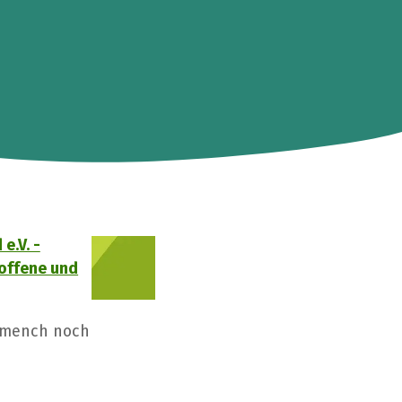
e.V. -
roffene und
rmench noch