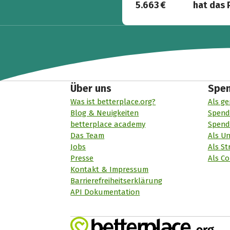
5.663 €
hat das 
Über uns
Spe
Was ist betterplace.org?
Als ge
Blog & Neuigkeiten
Spend
betterplace academy
Spend
Das Team
Als U
Jobs
Als St
Presse
Als Co
Kontakt & Impressum
Barrierefreiheitserklärung
API Dokumentation